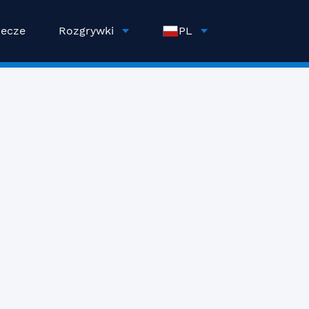
ecze
Rozgrywki
PL