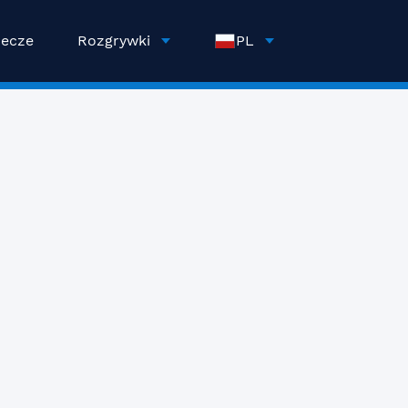
ecze
Rozgrywki
PL